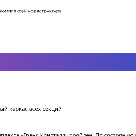
 комплексе
Инфраструктура
льства от 17 н
ый каркас всех секций
плекса «Гранд Кристалл» пройден! По состоянию 